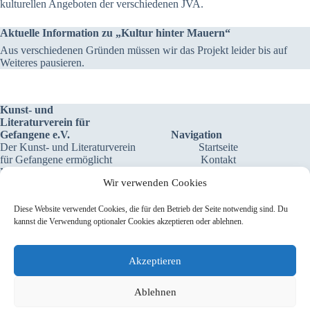
kulturellen Angeboten der verschiedenen JVA.
Aktuelle Information zu „Kultur hinter Mauern“
Aus verschiedenen Gründen müssen wir das Projekt leider bis auf
Weiteres pausieren.
Kunst- und
Literaturverein für
Gefangene e.V.
Navigation
Der Kunst- und Literaturverein
Startseite
für Gefangene ermöglicht
Kontakt
Menschen in
Datenschutz
Wir verwenden Cookies
Justizvollzugsanstalten und
Cookie-Richtlinie (EU)
Forensischen Kliniken die
Impressum
Teilnahme am
Diese Website verwendet Cookies, die für den Betrieb der Seite notwendig sind. Du
gesellschaftlichen Leben,
kannst die Verwendung optionaler Cookies akzeptieren oder ablehnen.
indem er Kunst und Literatur
hinter Mauern bringt. Denn
Bildung hilft, Rückfälle zu
Akzeptieren
reduzieren!
Ablehnen